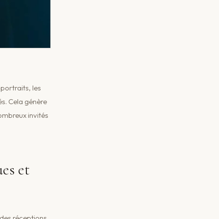
portraits, les
és. Cela génère
ombreux invités
es et
 des réceptions,