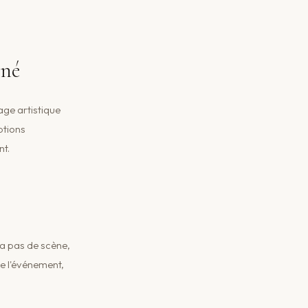
iné
age artistique
ptions
nt.
y a pas de scène,
de l'événement,