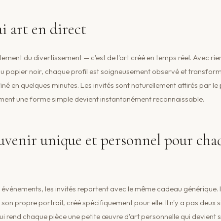
ai art en direct
lement du divertissement — c'est de l'art créé en temps réel. Avec rie
du papier noir, chaque profil est soigneusement observé et transform
finé en quelques minutes. Les invités sont naturellement attirés par le
ent une forme simple devient instantanément reconnaissable.
uvenir unique et personnel pour cha
s événements, les invités repartent avec le même cadeau générique. 
son propre portrait, créé spécifiquement pour elle. Il n'y a pas deux s
qui rend chaque pièce une petite œuvre d'art personnelle qui devient 