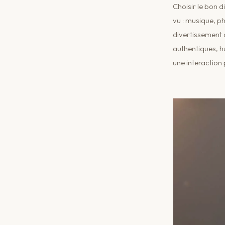
Choisir le bon d
vu : musique, p
divertissement 
authentiques, hu
une interaction 