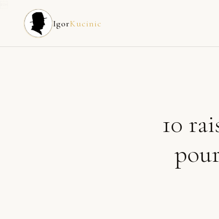

Igor
Kucinic
10 ra
pour