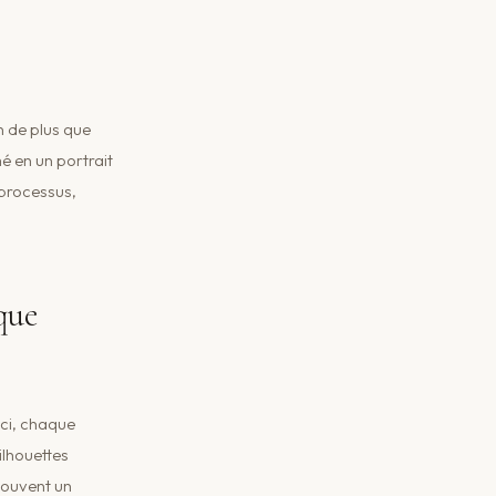
n de plus que
é en un portrait
 processus,
que
Ici, chaque
ilhouettes
souvent un