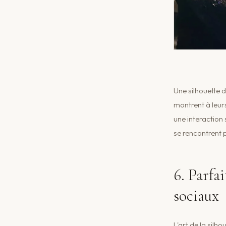
Une silhouette d
montrent à leur
une interaction
se rencontrent p
6. Parfa
sociaux
L'art de la silh