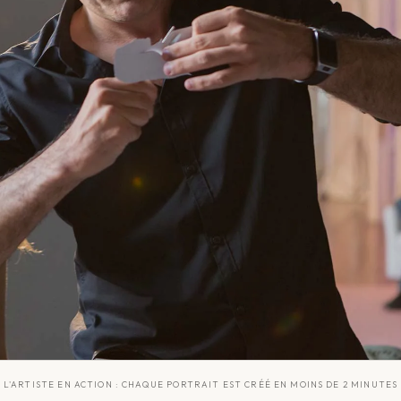
L'ARTISTE EN ACTION : CHAQUE PORTRAIT EST CRÉÉ EN MOINS DE 2 MINUTES